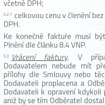
včetně DPH;
celkovou cenu v členění be
DPH.
Ke konečné faktuře musí být 
Plnění dle článku 8.4 VNP.
Vrácení faktury
. V příp
Dodavatelem nebude mít před
přílohy dle Smlouvy nebo těc
Dodavateli proplacena a Odběra
Dodavateli k opravení kdykoli 
aniž by se tím Odběratel dostal