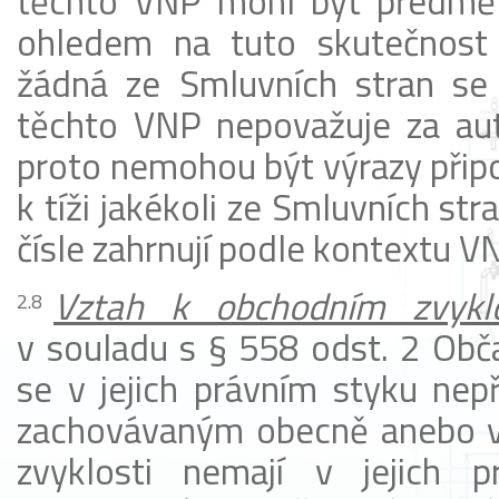
těchto VNP mohl být předmět
ohledem na tuto skutečnost S
žádná ze Smluvních stran se
těchto VNP nepovažuje za aut
proto nemohou být výrazy připo
k tíži jakékoli ze Smluvních s
čísle zahrnují podle kontextu V
Vztah
k obchodním zvykl
v souladu s § 558 odst. 2 Obča
se v jejich právním styku nep
zachovávaným obecně anebo v
zvyklosti nemají v jejich 