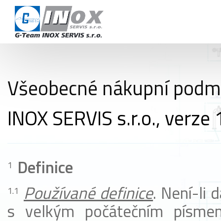
KAR
OBCHODNÍ
KON
Všeobecné nákupní podmí
+420 724 978 115
info@inoxservis.cz
INOX SERVIS s.r.o., verze 
Definice
Používané definice
. Není-li 
s velkým počátečním písme