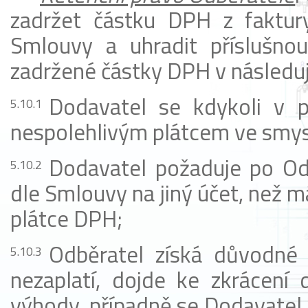
zadržet částku DPH z faktur
Smlouvy a uhradit příslušnou
zadržené částky DPH v následuj
Dodavatel se kdykoli v 
nespolehlivým plátcem ve smy
Dodavatel požaduje po Odb
dle Smlouvy na jiný účet, než m
plátce DPH;
Odběratel získá důvodné
nezaplatí, dojde ke zkrácení
výhody, případně se Dodavatel