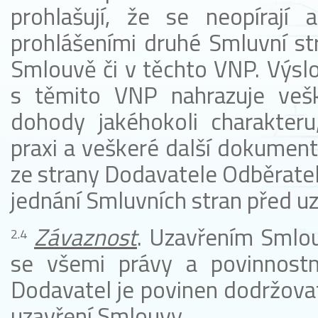
prohlašují, že se neopírají 
prohlášeními druhé Smluvní st
Smlouvě či v těchto VNP. Výslo
s těmito VNP nahrazuje veške
dohody jakéhokoli charakteru,
praxi a veškeré další dokumenty
ze strany Dodavatele Odběratel
jednání Smluvních stran před u
Závaznost
. Uzavřením Smlou
se všemi právy a povinnost
Dodavatel je povinen dodržovat
uzavření Smlouvy.