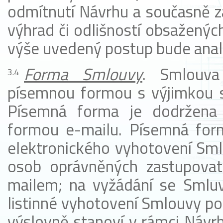
odmítnutí Návrhu a současně za
výhrad či odlišností obsaženýc
výše uvedený postup bude anal
Forma Smlouvy
. Smlouv
písemnou formou s výjimkou s
Písemná forma je dodržena 
formou e-mailu. Písemná form
elektronického vyhotovení Sm
osob oprávněných zastupovat
mailem; na vyžádání se Smluvn
listinné vyhotovení Smlouvy pos
výslovně stanoví v rámci Návr