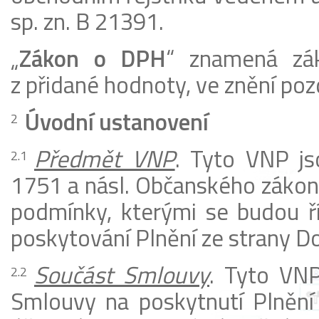
sp. zn. B 21391.
„
Zákon o DPH
“ znamená zá
z přidané hodnoty, ve znění poz
Úvodní ustanovení
P
ř
edm
ě
t VNP
. Tyto VNP js
1751 a násl. Občanského zákoník
podmínky, kterými se budou ří
poskytování Plnění ze strany D
Součást Smlouvy
. Tyto VNP
Smlouvy na poskytnutí Plnění 