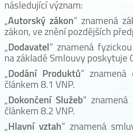
následující význam:
„
Autorský zákon
“ znamená zá
zákon, ve znění pozdějších před
„
Dodavatel
“ znamená fyzickou
na základě Smlouvy poskytuje O
„
Dodání Produktů
“ znamená 
článkem 8.1 VNP.
„
Dokončení
Služeb
“ znamená 
článkem 8.2 VNP.
„
Hlavní vztah
“ znamená smlu