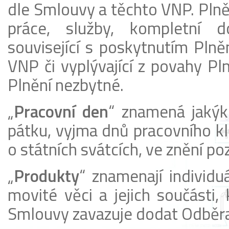
dle Smlouvy a těchto VNP. Plněn
práce, služby, kompletní d
související s poskytnutím Pln
VNP či vyplývající z povahy Pln
Plnění nezbytné.
„
Pracovní den
“ znamená jakýk
pátku, vyjma dnů pracovního kl
o státních svátcích, ve znění po
„
Produkty
“ znamenají individ
movité věci a jejich součásti,
Smlouvy zavazuje dodat Odběra