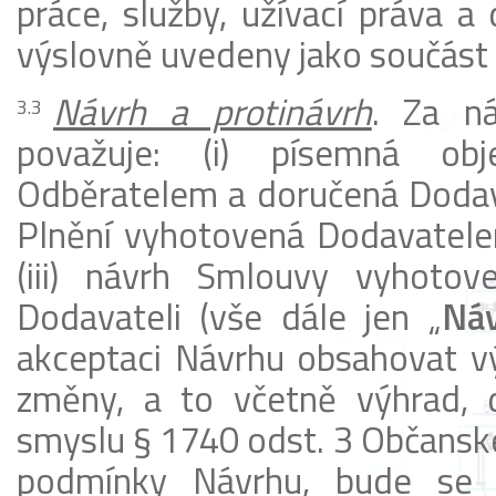
práce, služby, užívací práva 
výslovně uvedeny jako součást 
Návrh a protinávrh
. Za n
považuje: (i) písemná obj
Odběratelem a doručená Dodavat
Plnění vyhotovená Dodavatele
(iii) návrh Smlouvy vyhoto
Dodavateli (vše dále jen „
Ná
akceptaci Návrhu obsahovat výh
změny, a to včetně výhrad, 
smyslu § 1740 odst. 3 Občansk
podmínky Návrhu, bude se t