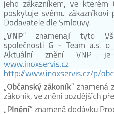
jeho zákazníkem, ve kterém O
poskytuje svému zákazníkovi pl
Dodavatele dle Smlouvy.
„
VNP
“ znamenají tyto Vš
společnosti G - Team a.s. o 
Aktuální znění VNP je
www.inoxservis.cz
(o
http://www.inoxservis.cz/p/o
„
Občanský
zákoník
“ znamená z
zákoník, ve znění pozdějších př
„
Plnění
“ znamená dodávku Prod