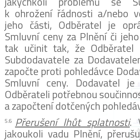
jakýchkoli problémů se S
k ohrožení řádnosti a/nebo vč
jeho části, Odběratel je opr
Smluvní ceny za Plnění či jeho
tak učinit tak, že Odběratel
Subdodavatele za Dodavatele
započte proti pohledávce Dodav
Smluvní ceny. Dodavatel je
Odběrateli potřebnou součinno
a započtení dotčených pohledáv
Přerušení lhůt splatnosti
. 
jakoukoli vadu Plnění, přerušu