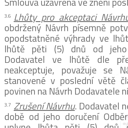
Smlouva uzavřena ve znění pos
Lhůty pro akceptaci Návrh
obdržený Návrh písemně potvr
opodstatněné výhrady ve lhů
lhůtě pěti (5) dnů od jeho
Dodavatel ve lhůtě dle př
neakceptuje, považuje se N
stanovené v poslední větě čl
povinen na Návrh Dodavatele ni
Zrušení Návrhu
. Dodavatel n
době od jeho doručení Odběr
uplyne lhůta pěti (5) dnů o