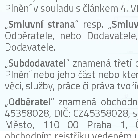
Plnění v souladu s článkem 4. V
„
Smluvní strana
“ resp. „
Smluv
Odběratele, nebo Dodavatele,
Dodavatele.
„
Subdodavatel
“ znamená třetí 
Plnění nebo jeho část nebo kter
věci, služby, práce či práva tvo
„
Odběratel
“ znamená obchodní 
45358028, DIČ: CZ45358028, s
Město, 110 00 Praha 1, Če
obchodním rejstříku vedeném 