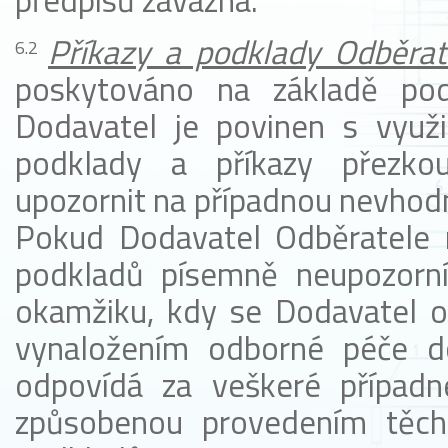
předpisů závazná.
Příkazy a podklady Odběrat
poskytováno na základě podk
Dodavatel je povinen s využ
podklady a příkazy přezko
upozornit na případnou nevhodn
Pokud Dodavatel Odběratele n
podkladů písemně neupozorní 
okamžiku, kdy se Dodavatel o
vynaložením odborné péče d
odpovídá za veškeré případn
způsobenou provedením těcht