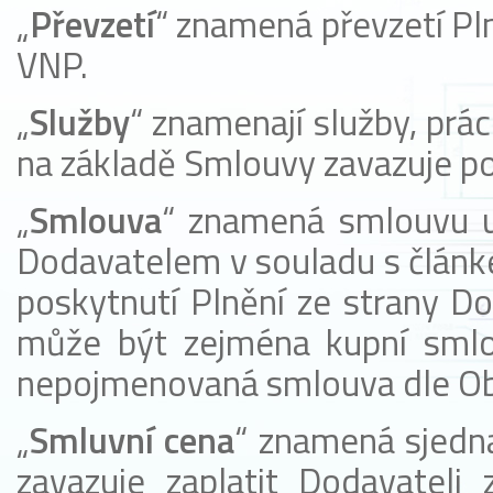
„
P
ř
evzetí
“ znamená převzetí Pl
VNP.
„
Služby
“ znamenají služby, prác
na základě Smlouvy zavazuje po
„
Smlouva
“ znamená smlouvu 
Dodavatelem v souladu s článk
poskytnutí Plnění ze strany D
může být zejména kupní smlou
nepojmenovaná smlouva dle Ob
„
Smluvní cena
“ znamená sjedn
zavazuje zaplatit Dodavateli