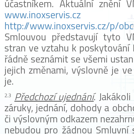
účastníkem. Aktuální znění V
www.inoxservis.cz
(o
http://www.inoxservis.cz/p/o
Smlouvou představují tyto 
stran ve vztahu k poskytování 
řádně seznámit se všemi ustan
jejich změnami, výslovně je v
je.
Předchozí ujednání
. Jakákol
záruky, jednání, dohody a obc
či výslovným odkazem nezahrnu
nebudou pro žádnou Smluvní s