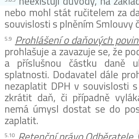
neexistují důvody, na zákla
nebo mohl stát ručitelem za d
souvislosti s plněním Smlouvy č
Prohlášení
o daňových povin
prohlašuje a zavazuje se, že p
a příslušnou částku daně u
splatnosti. Dodavatel dále pro
nezaplatit DPH v souvislosti 
zkrátit daň, či případně vylá
nemá úmysl dostat se do pos
zaplatit.
Retenční právo Odběratele
.