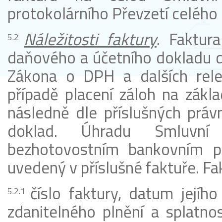
protokolárního Převzetí celého 
Náležitosti faktury
. Faktur
daňového a účetního dokladu d
Zákona o DPH a dalších relev
případě placení záloh na zákl
následně dle příslušných práv
doklad. Úhradu Smluvní
bezhotovostním bankovním p
uvedený v příslušné faktuře. F
číslo faktury, datum jejíh
zdanitelného plnění a splatnos