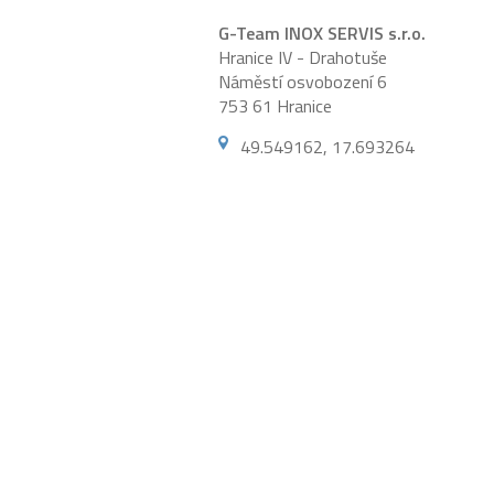
G-Team INOX SERVIS s.r.o.
Hranice IV - Drahotuše
Náměstí osvobození 6
753 61 Hranice
49.549162, 17.693264