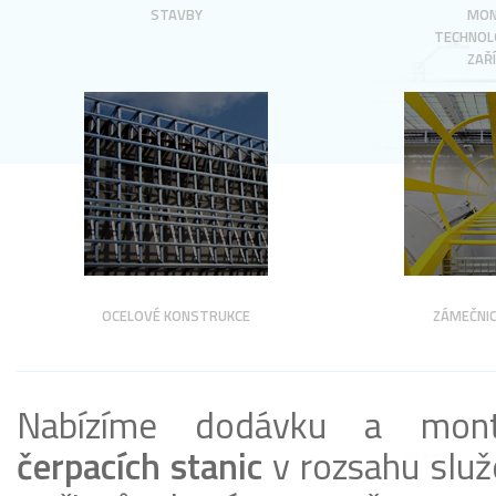
STAVBY
MON
TECHNOL
ZAŘÍ
OCELOVÉ KONSTRUKCE
ZÁMEČNIC
Nabízíme dodávku a montáž
čerpacích stanic
v rozsahu služ