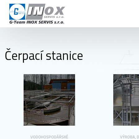
KAR
OBCHODNÍ
KON
Čerpací stanice
+420 724 978 115
info@inoxservis.cz
VODOHOSPODÁŘSKÉ
VÝROBA, 