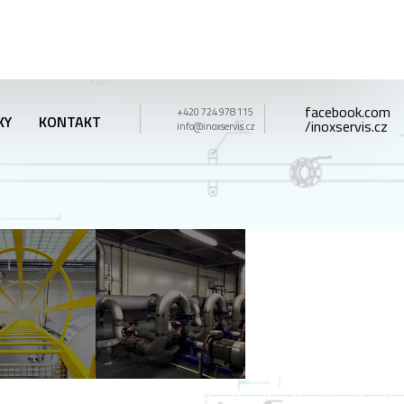
facebook.com
+420 724 978 115
KY
KONTAKT
/inoxservis.cz
info@inoxservis.cz