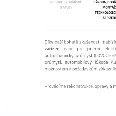
VODOHOSPODÁŘSKÉ
VÝROBA, DODÁ
STAVBY
MONTÁŽ
TECHNOLOGIC
ZAŘÍZENÍ
Díky naší bohaté zkušenosti, nabí
zařízení
např. pro jaderné elektr
petrochemický průmysl (LOVOCHEMI
průmysl, automobilový (Škoda Au
možnostem a požadavkům zákazník
Provádíme rekonstrukce, opravy a mod