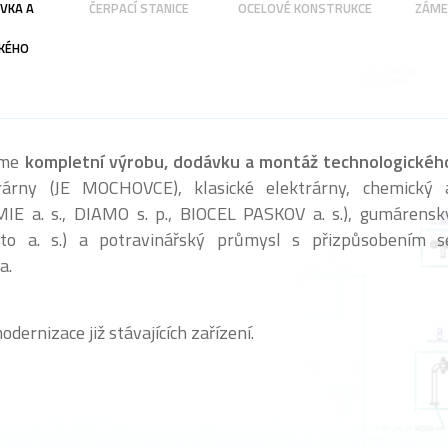
VKA A
ČERPACÍ STANICE
OCELOVÉ KONSTRUKCE
ZÁME
KÉHO
zíme
kompletní výrobu, dodávku a montáž technologickéh
árny (JE MOCHOVCE), klasické elektrárny, chemický 
E a. s., DIAMO s. p., BIOCEL PASKOV a. s.), gumárensk
to a. s.) a potravinářský průmysl s přizpůsobením s
a.
ernizace již stávajících zařízení.