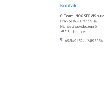
Kontakt
G-Team INOX SERVIS s.r.o.
Hranice IV - Drahotuše
Náměstí osvobození 6
753 61 Hranice
49.549162, 17.693264