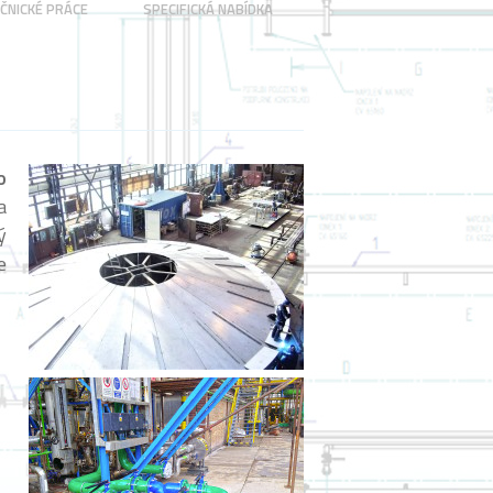
ČNICKÉ PRÁCE
SPECIFICKÁ NABÍDKA
o
a
ý
e